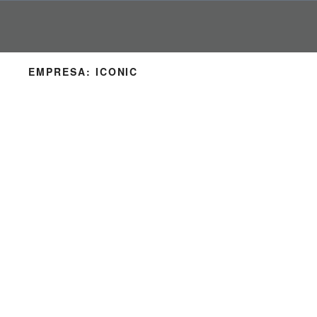
Pular
para
o
conteúdo
EMPRESA:
ICONIC