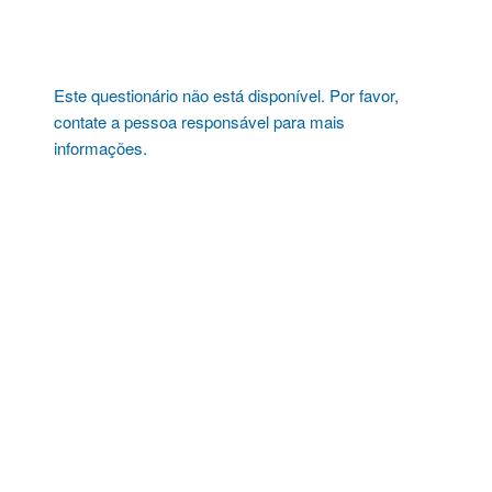
Pular
para
o
conteúdo
Este questionário não está disponível. Por favor,
contate a pessoa responsável para mais
informações.