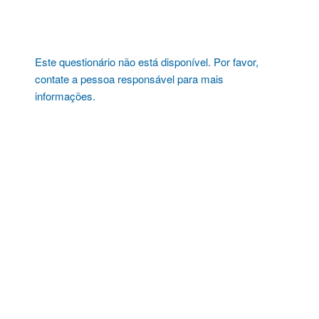
Pular
para
o
conteúdo
Este questionário não está disponível. Por favor,
contate a pessoa responsável para mais
informações.