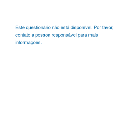
Pular
para
o
conteúdo
Este questionário não está disponível. Por favor,
contate a pessoa responsável para mais
informações.