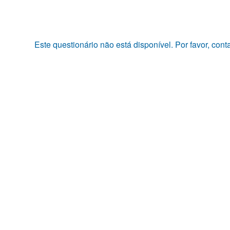
Pular
para
o
conteúdo
Este questionário não está disponível. Por favor, con