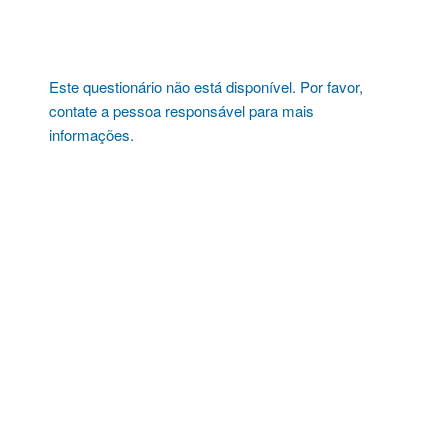
Pular
para
o
conteúdo
Este questionário não está disponível. Por favor,
contate a pessoa responsável para mais
informações.