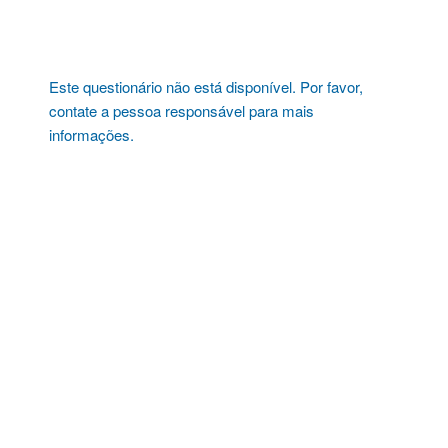
Pular
para
o
conteúdo
Este questionário não está disponível. Por favor,
contate a pessoa responsável para mais
informações.