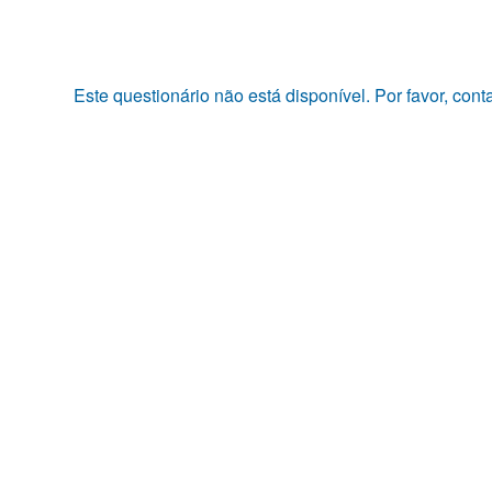
Pular
para
o
conteúdo
Este questionário não está disponível. Por favor, con