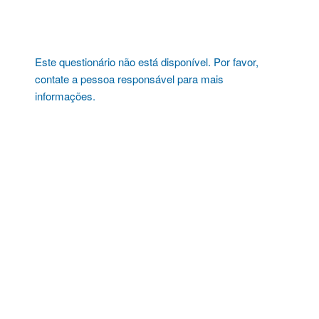
Pular
para
o
conteúdo
Este questionário não está disponível. Por favor,
contate a pessoa responsável para mais
informações.