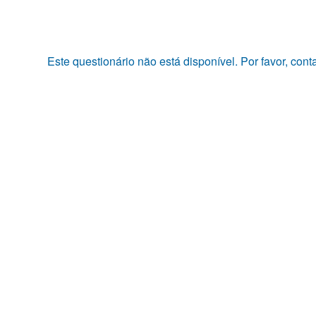
Pular
para
o
conteúdo
Este questionário não está disponível. Por favor, con