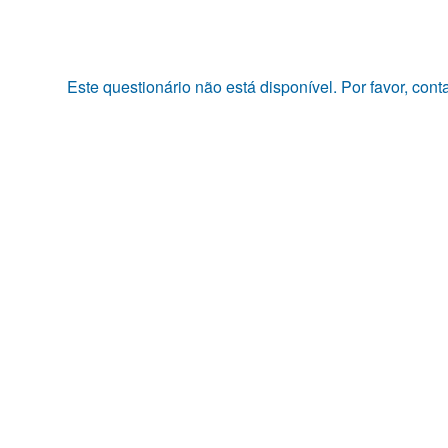
Pular
para
o
conteúdo
Este questionário não está disponível. Por favor, con