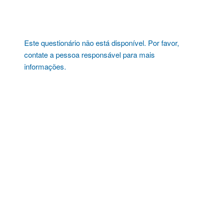
Pular
para
o
conteúdo
Este questionário não está disponível. Por favor,
contate a pessoa responsável para mais
informações.