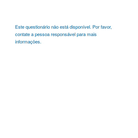
Pular
para
o
conteúdo
Este questionário não está disponível. Por favor,
contate a pessoa responsável para mais
informações.