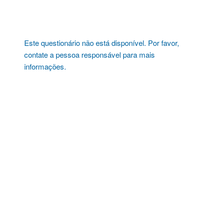
Pular
para
o
conteúdo
Este questionário não está disponível. Por favor,
contate a pessoa responsável para mais
informações.