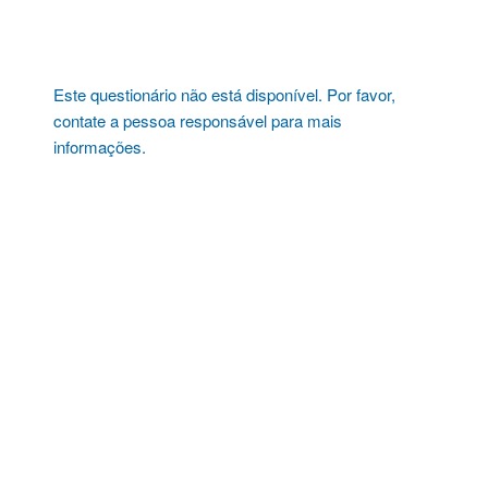
Pular
para
o
conteúdo
Este questionário não está disponível. Por favor,
contate a pessoa responsável para mais
informações.