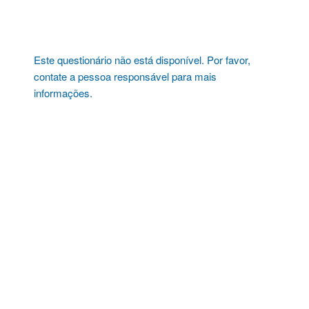
Pular
para
o
conteúdo
Este questionário não está disponível. Por favor,
contate a pessoa responsável para mais
informações.