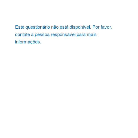
Pular
para
o
conteúdo
Este questionário não está disponível. Por favor,
contate a pessoa responsável para mais
informações.