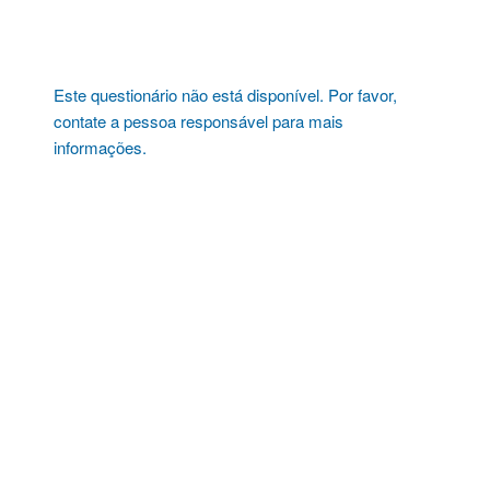
Pular
para
o
conteúdo
Este questionário não está disponível. Por favor,
contate a pessoa responsável para mais
informações.