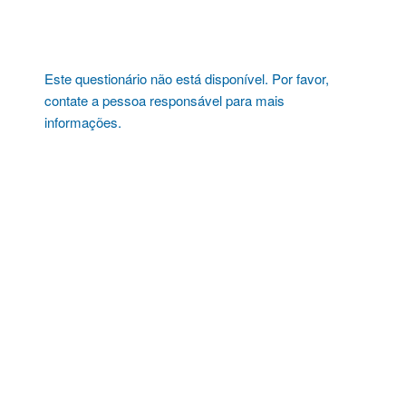
Pular
para
o
conteúdo
Este questionário não está disponível. Por favor,
contate a pessoa responsável para mais
informações.