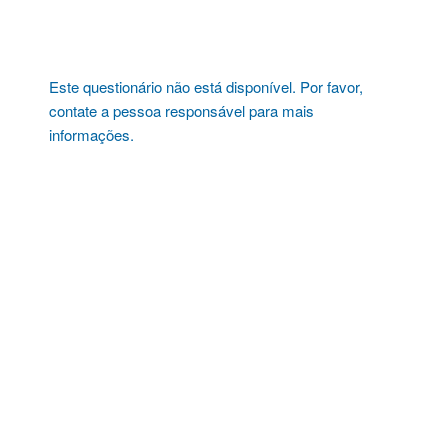
Pular
para
o
conteúdo
Este questionário não está disponível. Por favor,
contate a pessoa responsável para mais
informações.