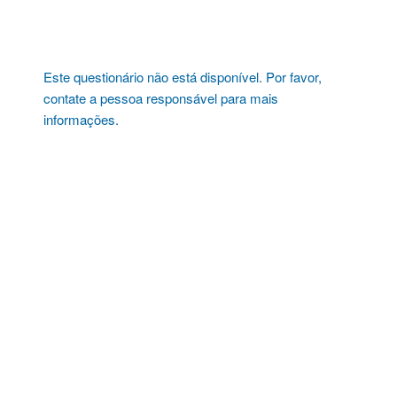
Pular
para
o
conteúdo
Este questionário não está disponível. Por favor,
contate a pessoa responsável para mais
informações.