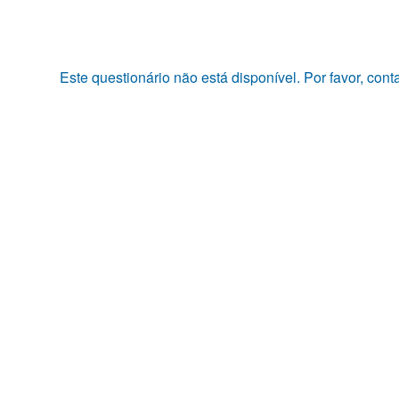
Pular
para
o
conteúdo
Este questionário não está disponível. Por favor, con