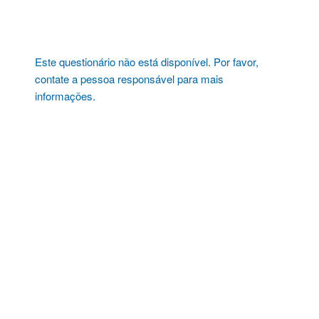
Pular
para
o
conteúdo
Este questionário não está disponível. Por favor,
contate a pessoa responsável para mais
informações.