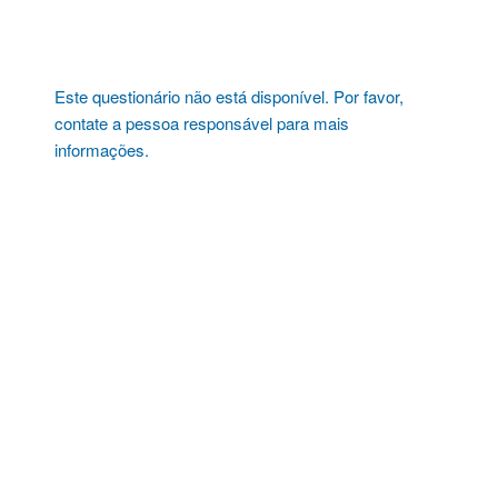
Pular
para
o
conteúdo
Este questionário não está disponível. Por favor,
contate a pessoa responsável para mais
informações.