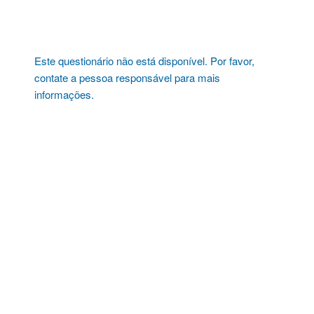
Pular
para
o
conteúdo
Este questionário não está disponível. Por favor,
contate a pessoa responsável para mais
informações.