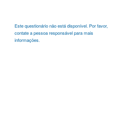
Pular
para
o
conteúdo
Este questionário não está disponível. Por favor,
contate a pessoa responsável para mais
informações.