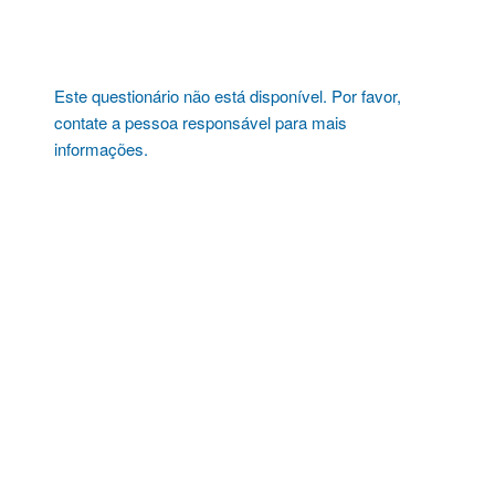
Pular
para
o
conteúdo
Este questionário não está disponível. Por favor,
contate a pessoa responsável para mais
informações.