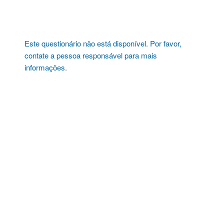
Pular
para
o
conteúdo
Este questionário não está disponível. Por favor,
contate a pessoa responsável para mais
informações.