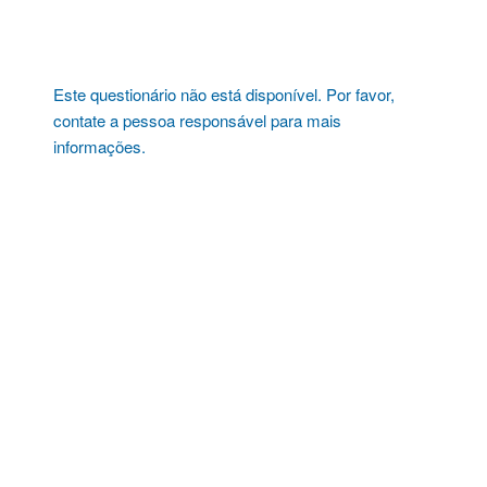
Pular
para
o
conteúdo
Este questionário não está disponível. Por favor,
contate a pessoa responsável para mais
informações.