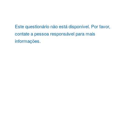
Pular
para
o
conteúdo
Este questionário não está disponível. Por favor,
contate a pessoa responsável para mais
informações.