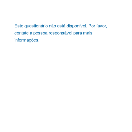
Pular
para
o
conteúdo
Este questionário não está disponível. Por favor,
contate a pessoa responsável para mais
informações.