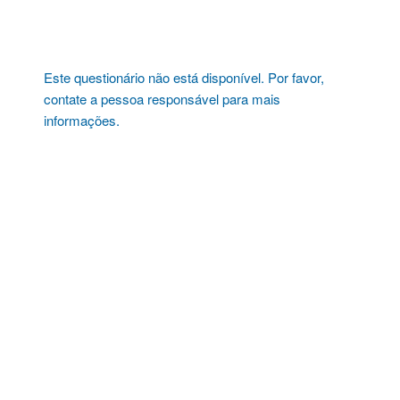
Pular
para
o
conteúdo
Este questionário não está disponível. Por favor,
contate a pessoa responsável para mais
informações.