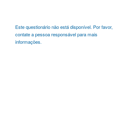
Pular
para
o
conteúdo
Este questionário não está disponível. Por favor,
contate a pessoa responsável para mais
informações.