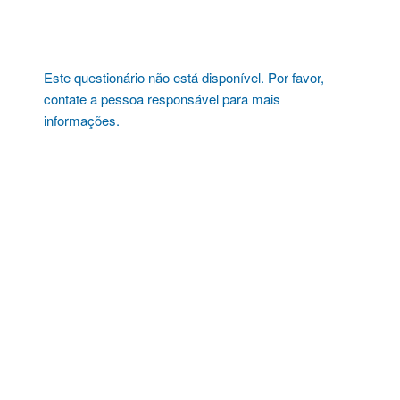
Pular
para
o
conteúdo
Este questionário não está disponível. Por favor,
contate a pessoa responsável para mais
informações.