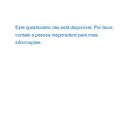
Pular
para
o
conteúdo
Este questionário não está disponível. Por favor,
contate a pessoa responsável para mais
informações.