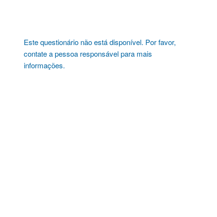
Pular
para
o
conteúdo
Este questionário não está disponível. Por favor,
contate a pessoa responsável para mais
informações.