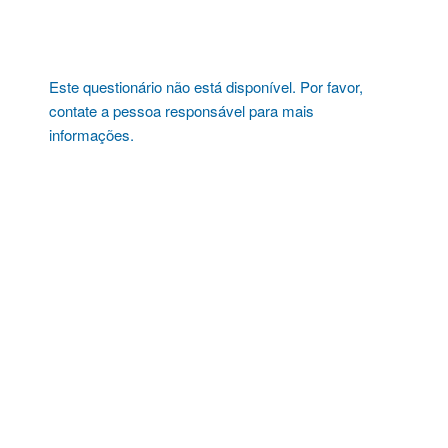
Pular
para
o
conteúdo
Este questionário não está disponível. Por favor,
contate a pessoa responsável para mais
informações.