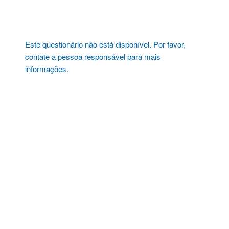
Pular
para
o
conteúdo
Este questionário não está disponível. Por favor,
contate a pessoa responsável para mais
informações.