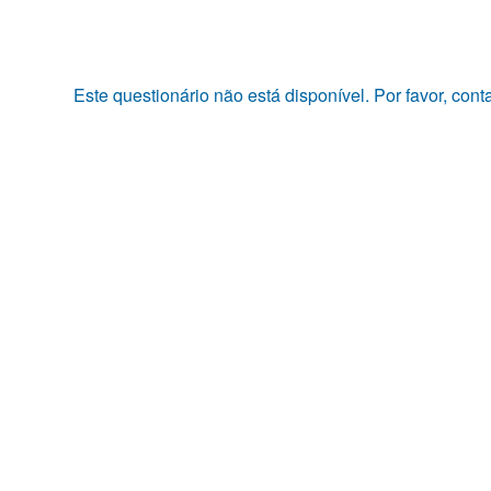
Pular
para
o
conteúdo
Este questionário não está disponível. Por favor, con