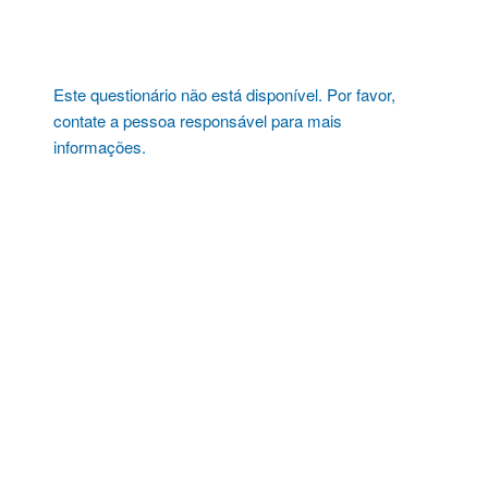
Pular
para
o
conteúdo
Este questionário não está disponível. Por favor,
contate a pessoa responsável para mais
informações.