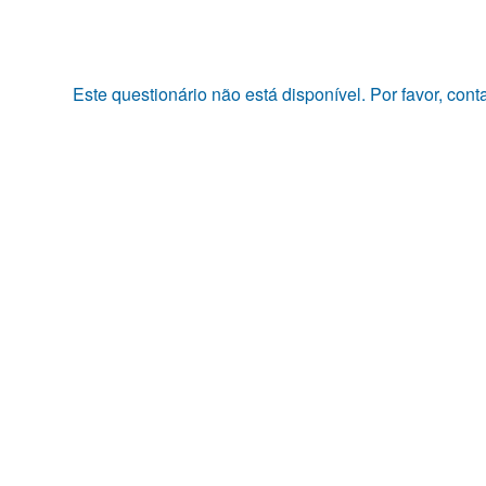
Pular
para
o
conteúdo
Este questionário não está disponível. Por favor, con