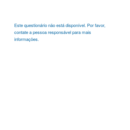
Pular
para
o
conteúdo
Este questionário não está disponível. Por favor,
contate a pessoa responsável para mais
informações.