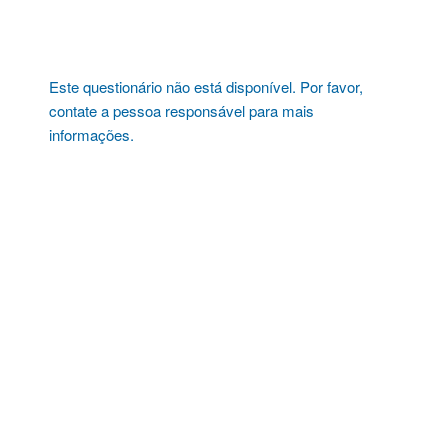
Pular
para
o
conteúdo
Este questionário não está disponível. Por favor,
contate a pessoa responsável para mais
informações.