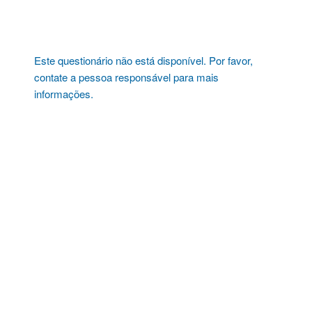
Pular
para
o
conteúdo
Este questionário não está disponível. Por favor,
contate a pessoa responsável para mais
informações.