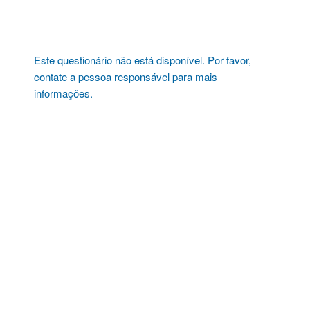
Pular
para
o
conteúdo
Este questionário não está disponível. Por favor,
contate a pessoa responsável para mais
informações.