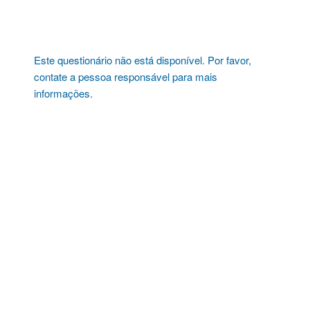
Pular
para
o
conteúdo
Este questionário não está disponível. Por favor,
contate a pessoa responsável para mais
informações.