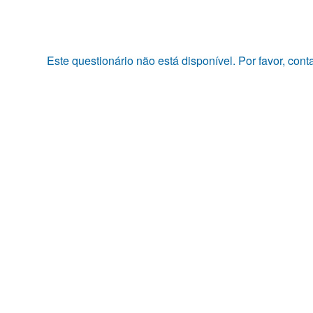
Pular
para
o
conteúdo
Este questionário não está disponível. Por favor, con