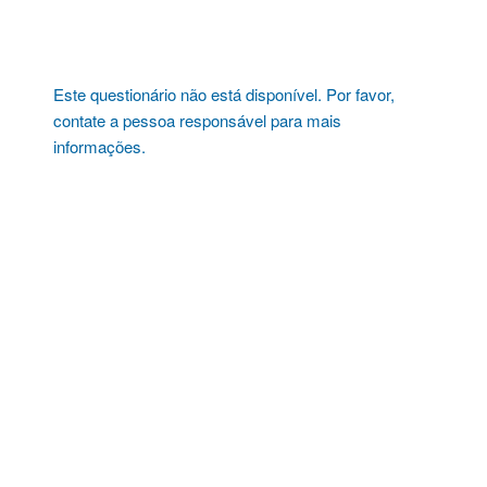
Pular
para
o
conteúdo
Este questionário não está disponível. Por favor,
contate a pessoa responsável para mais
informações.