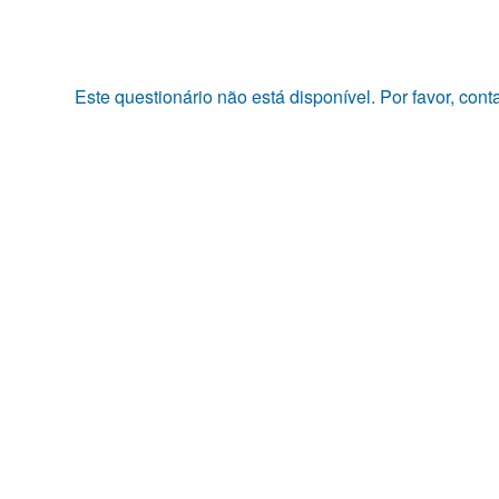
Pular
para
o
conteúdo
Este questionário não está disponível. Por favor, con