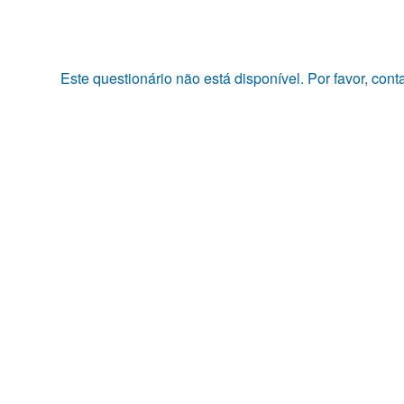
Pular
para
o
conteúdo
Este questionário não está disponível. Por favor, con